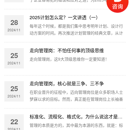
的基础。
2025计划怎么定？一文讲透（一）
28
每年这个时候，都是我们集中思考明年计划、设计行
2024/11
动方案的时间。再次推送计划管理的经典文章，从计
划管理的认识、制定和实施三个层面去详细分析了企
业容易犯的错误和应对之道，为2025年打下坚实的基
走向管理岗：不怕任何事的顶级思维
25
础。
走向管理岗，这9大顶级思维你一定要知道！
2024/11
走向管理岗，核心就是三争、三不争
25
在职业晋升的征程中，迈向管理岗位是众多职场人士
2024/11
梦寐以求的目标。然而，真正能在管理岗位上长袖善
舞、有所建树者却为数不多。其实，走向管理岗，核
心就在于领悟并践行 “三争、三不争”。
标准化、流程化、格式化，为什么说这才是管理的本质？
22
管理的本质是方的，其中最为本源的东西，就是：标
2024/11